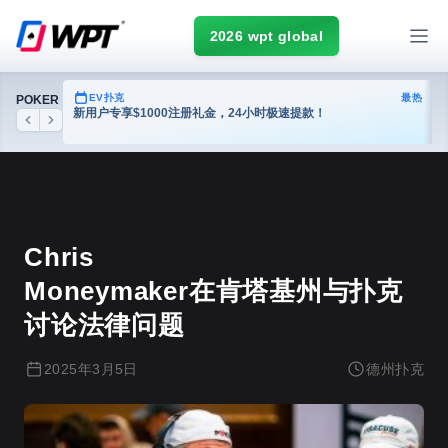
2026 wpt global
热门
EV扑克
最热
POKER
台
新用户专享$1000注册礼金，24小时极速提款！
Previous
Next
德州扑克
Chris
Moneymaker在肯塔基州与扑克
讨论法律问题
2025年3月5日
德州扑克