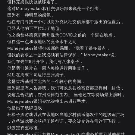
但扑克桌很快就被移走了。
这对Moneymaker和社交俱乐部来说是一个打击，
因为有一种明显的感觉，
他在专门寻找一个可以将扑克从社交俱乐部中撤出的位置后，
已经从他的下面拉出了地毯。
他之前曾将德克萨斯州视为COVID之前的一个潜在地点，
但在这一点和该地区的竞争水平之间，
Moneymaker希望打破新的局面。 “我看了很多景点，
但我的要求之一是我必须有法律保护，” Moneymaker说。
我们在去年8月开业，我们有八张桌子，
但是我们通常在一周内每晚运行两张桌子，
然后在周末平均运行三张桌子。
这是肯塔基州西北角的一个较小的房间，
因为那里有人告诉我，我们可以从县检察官那里得到一封信，
说这是合法的，在州法律范围内。 当他还在等待场景上演时，
Moneymaker很沮丧地被挑出来进行手术。
他指出了纸牌游戏，
杜松子酒游戏以及在该地区当地乡村俱乐部发生的超级碗广场
，这些游戏要么获得了通行证，要么被允许在雷达下飞行，
以设定双重标准。
Moneymaker还计划将Moneymaker社交业务扩展到其他领域