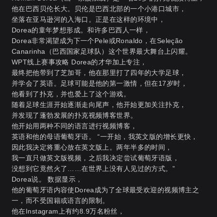
他在巴西贝伦长大。贝伦是巴西北部的一个小港口城市，
坐落在亚马逊河的入海口。正是在这样的环境中，
Dorea的童年梦想形成。和许多巴西人一样，
Dorea非常渴望成为下一个Pele或Ronaldo，在Seleção
Canarinha（巴西国家足球队）这个世界最大舞台上闪耀。
WPT线上赛事攻略
Dorea的才华加上专注，
最终把他带到了芝加哥，他在那里打了四年的大学足球，
并学会了英语。足球可能是他的第一激情，但在17岁时，
他看到了扑克，并也爱上了这个游戏。
随着足球生涯开始逐渐走向尾声，他开始更加关注扑克，
并发现了蓬勃发展的扑克视频博客世界。
他开始用两种不同的语言进行视频博客，
英语和他的母语葡萄牙语。 “一开始，我英文版的增长更快，
因此我决定将重心放在英文版上。两年半多的时间，
我一直只做英文版视频，之后我决定尝试葡萄牙语版，
没想到它竟然火了……在世界上没有人见过的方式。”
Dorea说。 数据显示，
他的葡萄牙语内容使Dorea成为了全球最受欢迎的视频博主之
一，而不受国籍或语言的限制。
他在Instagram上有约8.9万名粉丝，