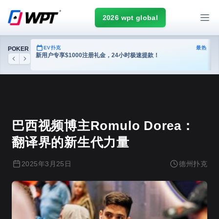
2026 wpt global
热门
EV扑克
最热
POKER
台
新用户专享$1000注册礼金，24小时极速提款！
Previous
Next
德州扑克
巴西视频博主Romulo Dorea：
翻译界的新生代力量
2025年3月25日
德州扑克