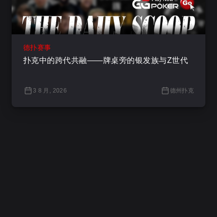
德扑赛事
扑克中的跨代共融——牌桌旁的银发族与Z世代
3 8 月, 2026
德州扑克