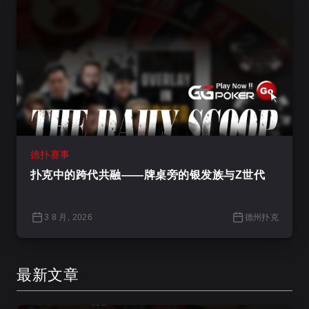
德扑赛事
扑克中的跨代共融——牌桌旁的银发族与Z世代
3 8 月, 2026
德州扑克
最新文章