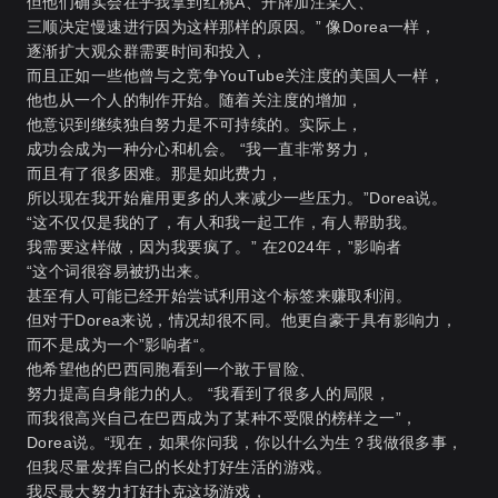
但他们确实会在乎我拿到红桃A、开牌加注某人、
三顺决定慢速进行因为这样那样的原因。” 像Dorea一样，
逐渐扩大观众群需要时间和投入，
而且正如一些他曾与之竞争YouTube关注度的美国人一样，
他也从一个人的制作开始。随着关注度的增加，
他意识到继续独自努力是不可持续的。实际上，
成功会成为一种分心和机会。 “我一直非常努力，
而且有了很多困难。那是如此费力，
所以现在我开始雇用更多的人来减少一些压力。”Dorea说。
“这不仅仅是我的了，有人和我一起工作，有人帮助我。
我需要这样做，因为我要疯了。” 在2024年，”影响者
“这个词很容易被扔出来。
甚至有人可能已经开始尝试利用这个标签来赚取利润。
但对于Dorea来说，情况却很不同。他更自豪于具有影响力，
而不是成为一个”影响者“。
他希望他的巴西同胞看到一个敢于冒险、
努力提高自身能力的人。 “我看到了很多人的局限，
而我很高兴自己在巴西成为了某种不受限的榜样之一”，
Dorea说。“现在，如果你问我，你以什么为生？我做很多事，
但我尽量发挥自己的长处打好生活的游戏。
我尽最大努力打好扑克这场游戏，