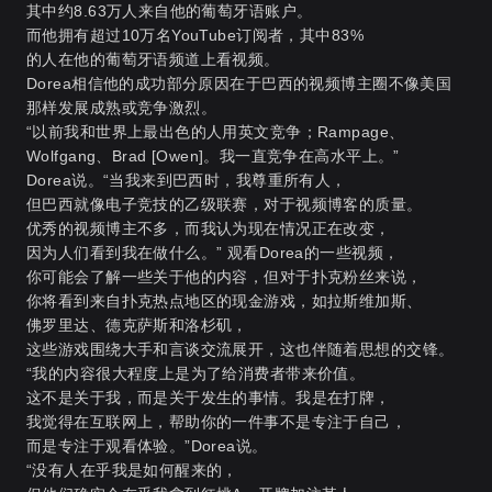
其中约8.63万人来自他的葡萄牙语账户。
而他拥有超过10万名YouTube订阅者，其中83%
的人在他的葡萄牙语频道上看视频。
Dorea相信他的成功部分原因在于巴西的视频博主圈不像美国
那样发展成熟或竞争激烈。
“以前我和世界上最出色的人用英文竞争；Rampage、
Wolfgang、Brad [Owen]。我一直竞争在高水平上。”
Dorea说。“当我来到巴西时，我尊重所有人，
但巴西就像电子竞技的乙级联赛，对于视频博客的质量。
优秀的视频博主不多，而我认为现在情况正在改变，
因为人们看到我在做什么。” 观看Dorea的一些视频，
你可能会了解一些关于他的内容，但对于扑克粉丝来说，
你将看到来自扑克热点地区的现金游戏，如拉斯维加斯、
佛罗里达、德克萨斯和洛杉矶，
这些游戏围绕大手和言谈交流展开，这也伴随着思想的交锋。
“我的内容很大程度上是为了给消费者带来价值。
这不是关于我，而是关于发生的事情。我是在打牌，
我觉得在互联网上，帮助你的一件事不是专注于自己，
而是专注于观看体验。”Dorea说。
“没有人在乎我是如何醒来的，