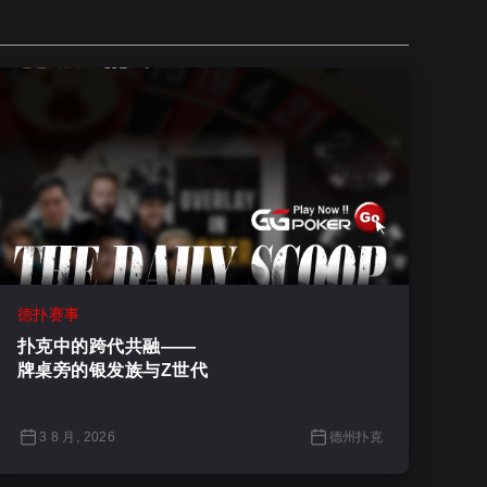
德扑赛事
扑克中的跨代共融——
牌桌旁的银发族与Z世代
3 8 月, 2026
德州扑克