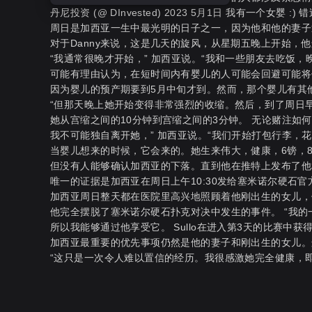
丹尼投资 (@ DInvested) 2023 5月1日 我有一个女婴 :) 错过
周日是加西亚一生中最光明的日子之一，因为他和他的妻子
对于Danny来说，这是几天的旋风，从星期五晚上开始，他进
“我通常很晚才开始，” 加西亚说。“我和一些朋友去吃饭，晚
可能有理由认为，在短时间内有婴儿的人可能会回避可能将
因为婴儿的预产期要到5月中旬才到。然而，那个婴儿有其他计
“但那天晚上她开始变得非常强烈的收缩。然后，到了周日
她从宫缩之间的10分钟到宫缩之间的3分钟。 无论赌注如
我不可能独自离开她，” 加西亚说。“我们开始打包行李
当婴儿想来的时候，它会来的。她生来伟大，健康，6镑，8
但没有人能够确认加西亚的下落。直到他在推特上发布了他
唯一的证据是加西亚在周日上午10:30发给塞米诺尔硬石
加西亚周日整天都在医院里高兴地照顾着他刚出生的女儿，
他完全摆脱了塞米诺尔硬石扑克对决中发生的事件。 “我的
所以我能够通过他享受它。 Sullo在进入第3天的比赛中获得了
加西亚最重要的优先事项仍然是他的妻子和刚出生的女儿。
“这只是一次令人难以置信的经历。我很感激她完全健康，