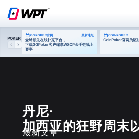
GGPOKER官网
最新地址
COINPOKER
POKER
全球领先在线扑克平台，
CoinPoker官网
下载GGPoker客户端享WSOP金手链线上
Previous
Next
赛事
德州扑克
丹尼·
加西亚的狂野周末
最新文章