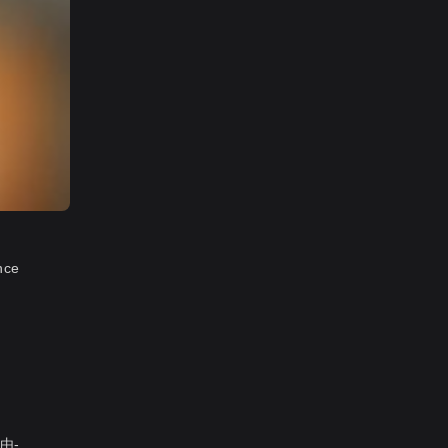
ce
由-