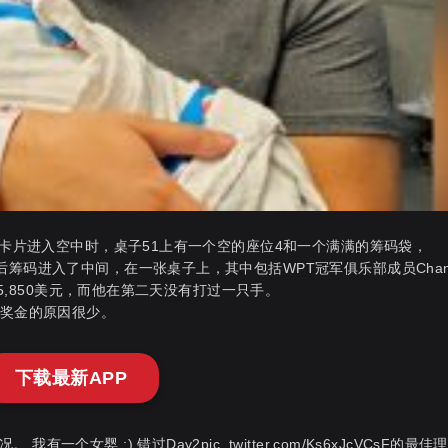
当卡片进入空中时，桌子51上有一个空的座位4和一个满满的筹码袋，
筹码进入了中间，在一张桌子上，其中包括WPT冠军俱乐部成员Chan
为5,850美元，而他在第二天没有打过一只手。
名奖金的原因很少。
下载最新APP
婴 :) 错过Day2pic .twitter.com/Ks6xJcVCsF的最佳理