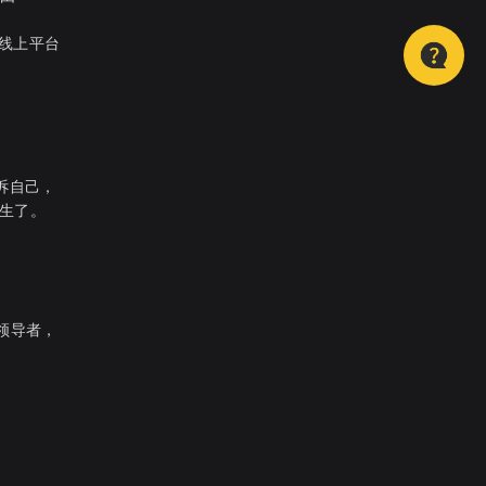
T线上平台
诉自己，
出生了。
领导者，