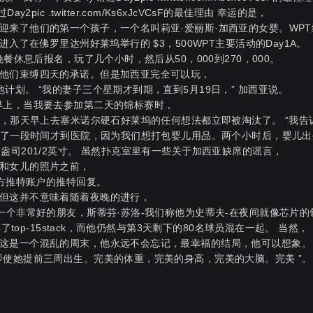
Day2pic .twitter.com/Ks6xJcVCsF的最佳理由 幸运的是，
迎来了他们的第一个孩子，一个名叫莉亚·爱丽斯·加西亚的女婴。
WP
入了在佛罗里达州好莱坞举行的 $3，500WPT主要活动的Day1A。
餐休息后报名，玩了几个小时，然后从50，000到270，000。
他们束缚四天的承诺。但是加西亚完全可以玩，
划。 “我的妻子三个星期才到期，直到5月19日，” 加西亚说。
早上，当我要去参加第二天的锦标赛时，
何，那天早上去塞米诺尔硬石好莱坞的任何想法都立即被淘汰了。 “我告
，花了一段时间才到医院，因为我们想打包婴儿用品。两个小时后，婴儿
盎司201/2英寸。 虽然扑克室里有一些关于加西亚缺席的谣言，
和女儿的照片之前，
官方推特账户的推特回复。
但这并不意味着随着夜晚的进行，
一个非常好的朋友，斯蒂芬·苏洛-我们称他为史蒂夫-在夜间就像芯片的
top-15stack，而他仍然与第3天剩下的80名球员混在一起。 当然，
这是一个混乱的周末，他永远不会忘记，最幸福的结局，他可以想象。
即使她提前三周出生。完美的体重，完美的身高，完美的大脑。完美 ”。