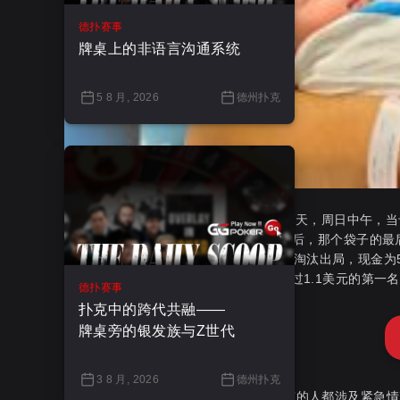
德扑赛事
牌桌上的非语言沟通系统
5 8 月, 2026
德州扑克
2023wpt塞米诺尔硬摇滚扑克对决的第二天，周日中午，
旁边是克里斯蒂安·哈德。 大约九个小时后，那个袋子的最后
Kornuth。丹尼·加西亚在第236位被正式淘汰出局，现金
玩家在第1天获得筹码后可能不会出现超过1.1美元的第一
德扑赛事
扑克中的跨代共融——
牌桌旁的银发族与Z世代
3 8 月, 2026
德州扑克
他们中的大多数都不是积极的，几乎所有的人都涉及紧急情况。 我有一个女