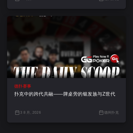
德扑赛事
扑克中的跨代共融——牌桌旁的银发族与Z世代
3 8 月, 2026
德州扑克