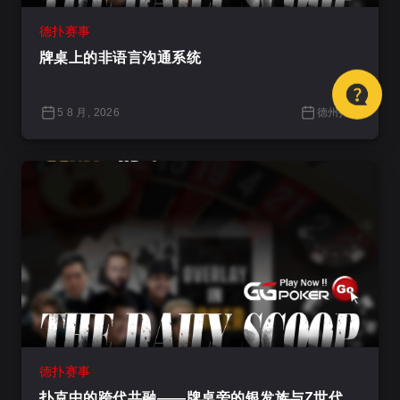
德扑赛事
牌桌上的非语言沟通系统
5 8 月, 2026
德州扑克
德扑赛事
扑克中的跨代共融——牌桌旁的银发族与Z世代