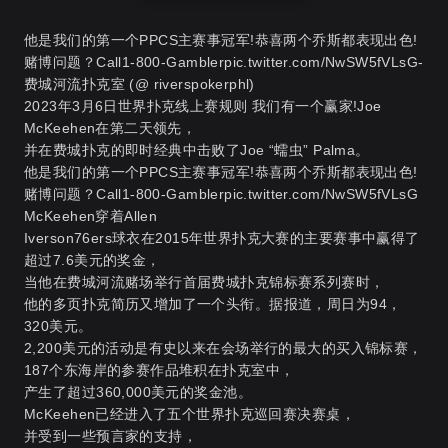
他是我们的第一个PPCS主赛事冠军!恭喜两个乔斯都表现出色!
赌博问题？Call1-800-Gamblerpic.twitter.com/NwSW5fVLsG-
费城河流扑克室 (@ riverspokerphl)
2023年3月6日
世界扑克线上赛规则
我们有一个赢家!Joe
McKeehen在第二天领先，
并在费城扑克的即时经典中击败了Joe “蠕虫” Palma。
他是我们的第一个PPCS主赛事冠军!恭喜两个乔斯都表现出色!
赌博问题？Call1-800-Gamblerpic.twitter.com/NwSW5fVLsG
McKeehen穿着Allen
Iverson76ers球衣在2015年世界扑克大赛的主要赛事中赢得了
超过7.6美元的奖金，
当他在费城河流赌场举行首届费城扑克锦标赛系列赛时，
他的多页扑克简历又增加了一个头衔。据报道，周日为94，
320美元。
2,200美元的活动是有史以来在会场举行的最大的买入锦标赛，
187个东海岸的参赛作品堆积在扑克室中，
产生了超过360,000美元的奖金池。
McKeehen已经进入了五个世界扑克巡回赛决赛桌，
并受到一些预言家的支持，