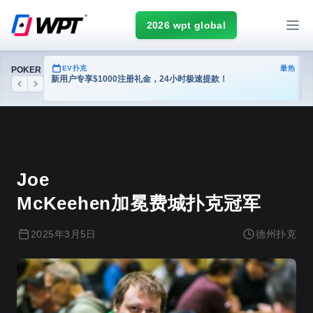
2026 wpt global
热门
EV扑克
最热
POKER
台
新用户专享$1000注册礼金，24小时极速提款！
Previous
Next
德州扑克
Joe
McKeehen加冕费城扑克冠军
2025年3月5日
德州扑克