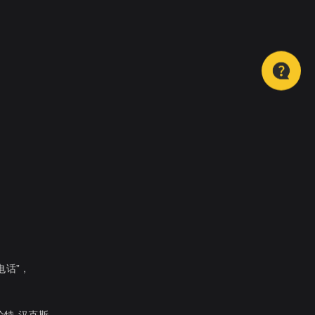
。
电话”，