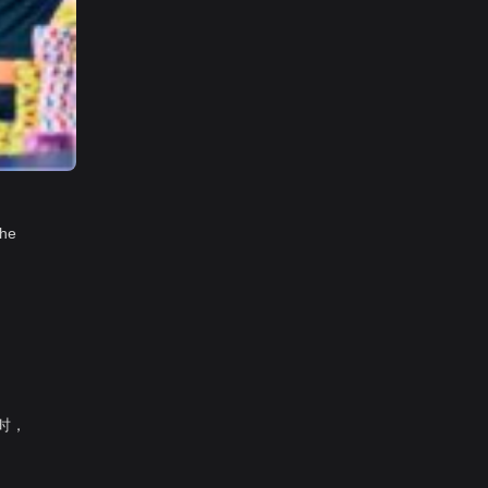
he
叠时，