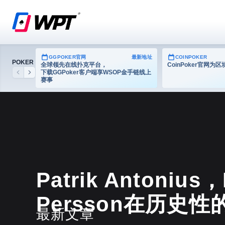
GGPOKER官网
最新地址
COINPOKER
POKER
全球领先在线扑克平台，
CoinPoker官网
下载GGPoker客户端享WSOP金手链线上
Previous
Next
赛事
德州扑克
Patrik Antonius，
Persson在历史
最新文章