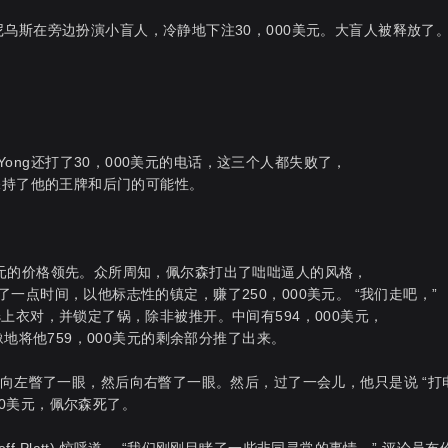
乌斯在旁边扮演小盲人，冷静地下注30，000美元。大盲人被释放了
。Yong还打了30，000美元的电话，这三个人都失败了，
ng则保持了他的王牌和后门的可能性。
000美元的价格领先。众所周知，佩尔森打出了咄咄逼人的风格，
s花了一点时间，以他标志性的镇定，赚了250，000美元。 “我们走吧，”
ius上衣对，并锁定了锅，除非被推开。中间有594，000美元，
毫不犹豫地将他759，000美元的剩余部分推了出来。
。向左瞥了一眼，然后向右瞥了一眼。然后，过了一会儿，他只是说 “打
000美元，佩尔森死了。