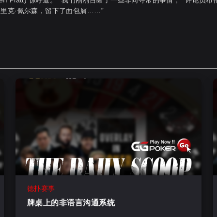
ff Platt) 惊呼道。 “我们刚刚目睹了一些非同寻常的事情，” 评论员布
还有埃里克·佩尔森，留下了面包屑……”
德扑赛事
牌桌上的非语言沟通系统