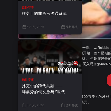
德扑赛事
牌桌上的非语言沟通系统
5 8 月, 2026
德州扑克
对于直播扑克游戏来说，这绝对是疯狂的一周。 从Robbie Jade Lew
nightmadeonhustler赌场现场直播的回归开始，整个
Lodge首次亮相，推出了一系列高风险游戏。 但是在过去的一周中，
Persson之间在PokerGO的巨额百万美元买入现金gam
德扑赛事
扑克中的跨代共融——
牌桌旁的银发族与Z世代
开始时，Antonius和Persson都坐在超过100万美元的堆
Persson从中间位置将底池打开至7,000美元。
3 8 月, 2026
德州扑克