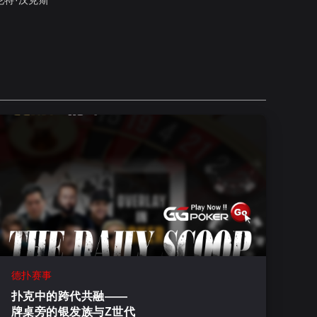
伦特·汉克斯
德扑赛事
扑克中的跨代共融——
牌桌旁的银发族与Z世代