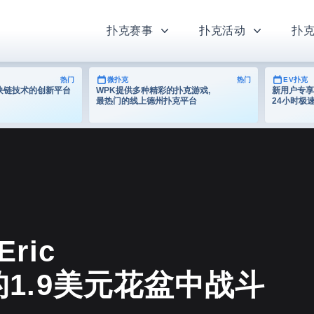
扑克赛事
扑克活动
扑
热门
微扑克
热门
EV扑克
为区块链技术的创新平台
WPK提供多种精彩的扑克游戏,
新用户专享
最热门的线上德州扑克平台
24小时极
Eric
性的1.9美元花盆中战斗