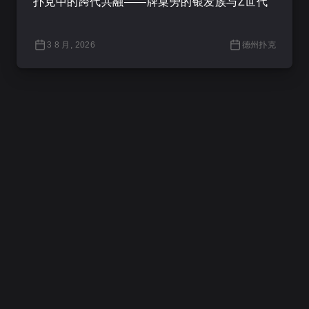
扑克中的跨代共融——牌桌旁的银发族与Z世代
3 8 月, 2026
德州扑克