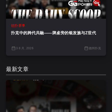
德扑赛事
扑克中的跨代共融——牌桌旁的银发族与Z世代
3 8 月, 2026
德州扑克
最新文章