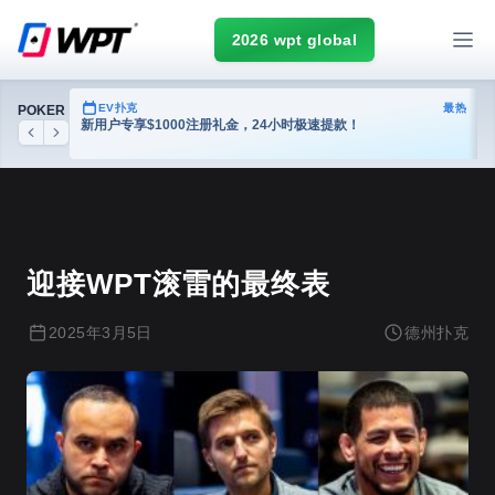
2026 wpt global
热门
EV扑克
最热
POKER
台
新用户专享$1000注册礼金，24小时极速提款！
Previous
Next
德州扑克
迎接WPT滚雷的最终表
2025年3月5日
德州扑克