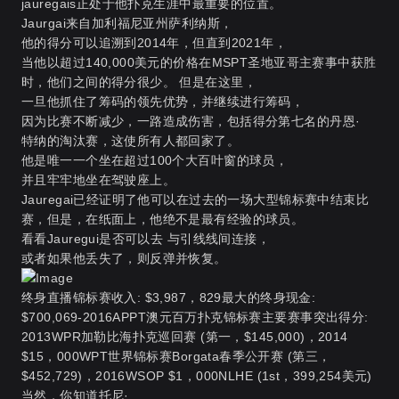
jauregais正处于他扑克生涯中最重要的位置。
Jaurgai来自加利福尼亚州萨利纳斯，
他的得分可以追溯到2014年，但直到2021年，
当他以超过140,000美元的价格在MSPT圣地亚哥主赛事中获胜
时，他们之间的得分很少。 但是在这里，
一旦他抓住了筹码的领先优势，并继续进行筹码，
因为比赛不断减少，一路造成伤害，包括得分第七名的丹恩·
特纳的淘汰赛，这使所有人都回家了。
他是唯一一个坐在超过100个大百叶窗的球员，
并且牢牢地坐在驾驶座上。
Jauregai已经证明了他可以在过去的一场大型锦标赛中结束比
赛，但是，在纸面上，他绝不是最有经验的球员。
看看Jauregui是否可以去 与引线线间连接，
或者如果他丢失了，则反弹并恢复。
终身直播锦标赛收入: $3,987，829最大的终身现金:
$700,069-2016APPT澳元百万扑克锦标赛主要赛事突出得分:
2013WPR加勒比海扑克巡回赛 (第一，$145,000)，2014
$15，000WPT世界锦标赛Borgata春季公开赛 (第三，
$452,729)，2016WSOP $1，000NLHE (1st，399,254美元)
当然，你知道托尼·