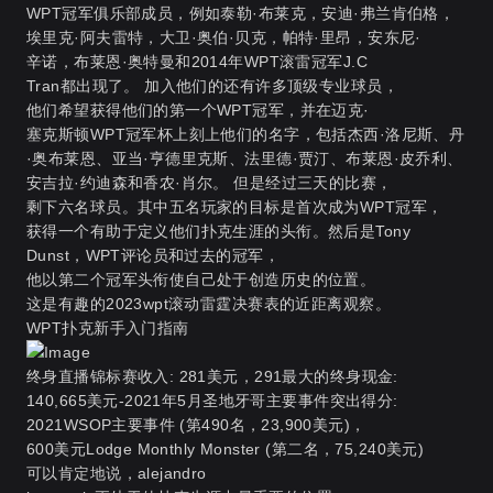
WPT冠军俱乐部成员，例如泰勒·布莱克，安迪·弗兰肯伯格，
埃里克·阿夫雷特，大卫·奥伯·贝克，帕特·里昂，安东尼·
辛诺，布莱恩·奥特曼和2014年WPT滚雷冠军J.C
Tran都出现了。 加入他们的还有许多顶级专业球员，
他们希望获得他们的第一个WPT冠军，并在迈克·
塞克斯顿WPT冠军杯上刻上他们的名字，包括杰西·洛尼斯、丹
·奥布莱恩、亚当·亨德里克斯、法里德·贾汀、布莱恩·皮乔利、
安吉拉·约迪森和香农·肖尔。 但是经过三天的比赛，
剩下六名球员。其中五名玩家的目标是首次成为WPT冠军，
获得一个有助于定义他们扑克生涯的头衔。然后是Tony
Dunst，WPT评论员和过去的冠军，
他以第二个冠军头衔使自己处于创造历史的位置。
这是有趣的2023wpt滚动雷霆决赛表的近距离观察。
WPT扑克新手入门指南
终身直播锦标赛收入: 281美元，291最大的终身现金:
140,665美元-2021年5月圣地牙哥主要事件突出得分:
2021WSOP主要事件 (第490名，23,900美元)，
600美元Lodge Monthly Monster (第二名，75,240美元)
可以肯定地说，alejandro