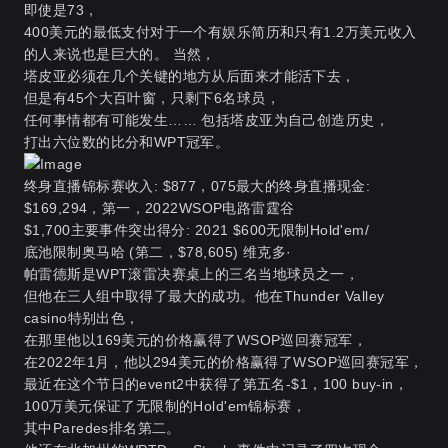
即使是73，
400美元的最低支付对于一个有娱乐简历和只有1.2万美元收入
的人来说也是巨大的。 当然，
塔皮亚必须在几个关键的地方从后面来才能活下去，
但是有45个大百叶窗，只剩下6名球员，
任何事情都有可能发生…… 包括塔皮亚为自己创造历史，
打出六位数的比分和WPT冠军。
终身直播锦标赛收入: $877，075最大的终身直播现金:
$169,294，第一，2022WSOP电路雷霆谷
$1,700主要事件突出得分: 2021 $600无限制Hold'em/
底池限制奥马哈 (第二，$78,605) 维克多·
帕雷德斯是WPT滚雷决赛桌上的三名当地球员之一，
但他在三人组中取得了最大的成功。他在Thunder Valley
casino特别出色，
在那里他以169美元的价格赢得了WSOP巡回赛冠军，
在2022年1月，他以294美元的价格赢得了WSOP巡回赛冠军，
最近在这个节日的event2中获得了第五名-$1，100 buy-in，
100万美元保证了无限制的Hold'em锦标赛，
其中Paredes排名第二。