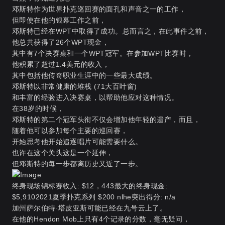
邓斯特作为世界扑克巡回赛的面孔和声音之一的工作，
但即使在他的银幕工作之前，
邓斯特已经在WPT中取得了成功。总而言之，在此事件之前，
他总共获得了26个WPT现金，
其中有7个决赛桌和一个WPT冠军。在参加WPT比赛时，
他积累了超过1.4美元的收入，
其中包括他传奇职业生涯中的一些最大成绩。
邓斯特以非常健康的堆栈 (71大百叶窗)
和丰富的经验进入决赛桌，以帮助他应对这种情况。
在38岁的时候，
邓斯特的第二个冠军头衔不仅会增加他年轻的遗产，而且，
随着他可以参加每个主要的巡回赛，
开始思考他开始追逐唱片可能需要什么。
也许在这个关头这是一个延伸，
但邓斯特的每一步都离历史又近了一步。
终身现场锦标赛收入: $12，443最大的终身现金:
$5,9102021夏季扑克系列 $200 nlhe突出得分: n/a
加州萨尔伯特·塔皮亚斯可能已经在九号云上了。
在他的Hendon Mob上只有4个记录的分数，毫无疑问，