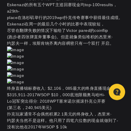
Eskenazi的所有五个WPT主巡回赛现金均top-100results，
a29th-
place在洛杉矶举行的2019wpt扑克传奇赛事中获得最佳成绩。
Eskenazi在周一的最后几个小时的比赛中表现较短，
尽管在翻牌失败的情况下输给了Victor pared的coinflip
(跑步者四张牌直奔董事会)。但是就像类似堆积的杰里米·
约瑟夫一样，埃斯肯纳齐离内容稠密只有一个双打 开启。
终身直播锦标赛收入: $2,106，085最大的终身直播现金:
$315,911-2017WSOP $10，000底池限额奥马哈Hi-
Lo冠军突出得分: 2018WPT塞米诺尔摇滚扑克公开赛
(第三名，240,945美元)
扑克玩家通常不会偶然积累2.1美元的终身收入，杰里米·
约瑟夫当然不是这样。他只用了四笔六位数的现金就做到了-
没有比他在2017年WSOP $ 10k