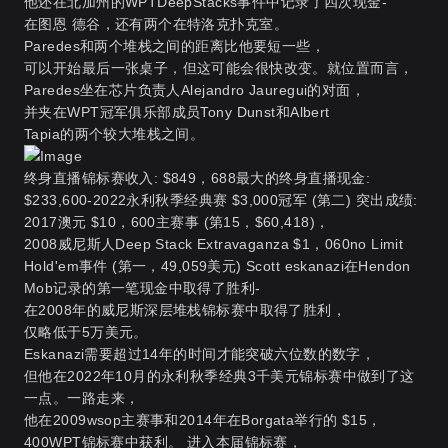
他还在北加州的WPTDeepStacks事件中记录了四次现金-
在图恩 德谷，还有两个在特洛克扑克室。
Paredes和两个堆栈之间的距离比他要短一些，
可以开始最后一张桌子，但这可能会很快改变。就位置而言，
Paredes坐在芯片负责人Alejandro Jauregui的对面，
并夹在WPT冠军俱乐部成员Tony Dunst和Albert
Tapia的两个较大堆栈之间。
终身直播锦标赛收入: $849，688最大的终身直播现金:
$233,600-2022永利秋季经典赛 $3,000冠军 (第二) 突出成绩:
2017澳元 $10，600主赛事 (第15，$60,418)，
2008威尼斯人Deep Stack Extravaganza $1，060no Limit
Hold'em事件 (第一，49,059美元) Scott eskanazi在Hendon
Mob记录的第一笔现金中取得了胜利-
在2008年的威尼斯深层堆栈锦标赛中取得了胜利，
仅略低于5万美元。
Eskanazi需要超过14年的时间才能突破六位数的数字，
但他在2022年10月的永利秋季经典3千美元锦标赛中做到了这
一点。一路走来，
他在2009wsop主赛事和2014年在Borgata举行的 $15，
400WPT锦标赛中获利。 进入本届锦标赛，