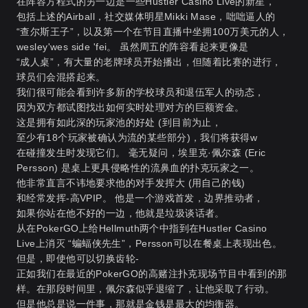
在阵容方程式的另一边是一些Hustler Casino Live的新星，
包括上述的Airball，社交媒体明星Mikki Mase，咄咄逼人的
“查尔斯王子”，以及第一个在节目直播中坐拥100万美元的人，
wesley'wes side 'fei。 虽然周五的阵容看起来更像是
“成人桌”，有大量的老牌球员开始播出，但随着比赛的进行，
球员们会混搭起来。
我们很可能会看到许多新的学校球员和退伍军人的动态，
因为双方都试图找出如何实时处理对方的巨额资金。
这是拥有如此深的玩家池的好处 (到目前为止，
至少有18个玩家被确认为流的某些部分)，我们将获得w
在碰撞发生时发现它们。 毫无疑问，埃里克·佩尔森 (Eric
Persson) 是桌上更具侵略性的流鼻血的扑克玩家之一。
他非常直言不讳地要求他的对手发挥大 (用自己的钱)
和经常发挥-高VPIP。 他是一个游戏首发，边界推动者，
如果你站在他不好的一边，他就是垃圾谈话者。
从在PokerGO上给Hellmuth两个中指到在Hustler Casino
Live上消灭 “蝙蝠侠先生”，Persson可以在餐桌上表现出色。
但是，即使他可以切换齿轮-
正如我们在最近的PokerGO的高赌注扑克现场节目中看到的那
样。在那段时间里，佩尔森似乎退缩了，让他采取了行动。
但是他总是说一件事，那就是金钱是最大的均衡器。