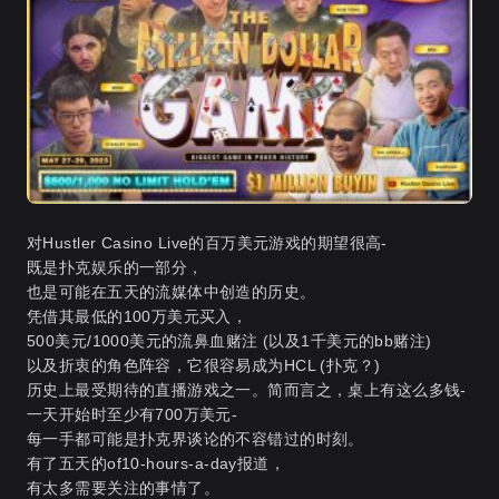
对Hustler Casino Live的百万美元游戏的期望很高-
既是扑克娱乐的一部分，
也是可能在五天的流媒体中创造的历史。
凭借其最低的100万美元买入，
500美元/1000美元的流鼻血赌注 (以及1千美元的bb赌注)
以及折衷的角色阵容，它很容易成为HCL (扑克？)
历史上最受期待的直播游戏之一。简而言之，桌上有这么多钱-
一天开始时至少有700万美元-
每一手都可能是扑克界谈论的不容错过的时刻。
有了五天的of10-hours-a-day报道，
有太多需要关注的事情了。