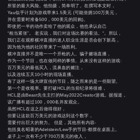
所冒的最大风险。他拍摄，简单明了。在撰写本文时，
Yau似乎计划为游戏带来1.5美元 (可能坐拥100万美元，
并在需要时准备500，000美元的回购)。
即使把一半的动作卖给了他的观众，他也承认自己
“相当紧张”。 老实说，我们对这场比赛的看法。“。所以，
我们正在观察横冲直撞的迷人职业生涯是否会创下新高，
因为他为他的社区带来了一场胜利。
横冲直撞并不是唯一一个开枪的人。骗子赌场直播，
作为一个节目，也在做同样的事情。从来没有这样的游戏:
百万美元的最低买入，流鼻血的赌注，
以及连续五天10小时的现场直播。
有了这样一场大肆宣传的节目，随之而来的是一些期望。
第一个是收视率。要打破HCL的当前纪录将很难，
HCL是由Beast先生主打的May2022Creator游戏。据报道，
该广播有超过100，000名并发观众。
虽然HCL在这之后做得很好，
但要让这款百万美元的游戏达到这个数字，
需要付出巨大的努力。 但是，其他所有内容-
包括臭名昭著的Adelstein/Lew手的节目-都摆在桌面上。
桌子上一次有不少于700万美元的收入，