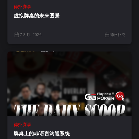
德扑赛事
虚拟牌桌的未来图景
7 8 月, 2026
德州扑克
德扑赛事
牌桌上的非语言沟通系统