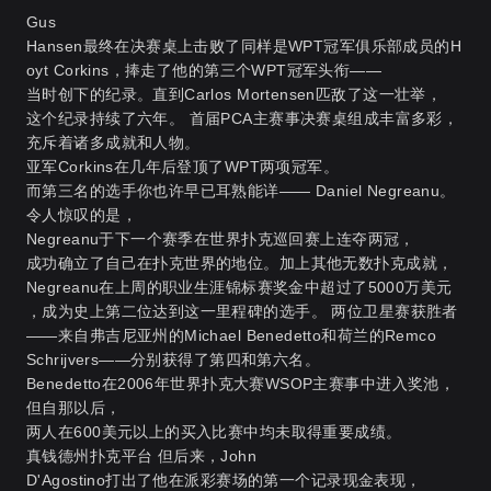
Gus
Hansen最终在决赛桌上击败了同样是WPT冠军俱乐部成员的H
oyt Corkins，捧走了他的第三个WPT冠军头衔——
当时创下的纪录。直到Carlos Mortensen匹敌了这一壮举，
这个纪录持续了六年。 首届PCA主赛事决赛桌组成丰富多彩，
充斥着诸多成就和人物。
亚军Corkins在几年后登顶了WPT两项冠军。
而第三名的选手你也许早已耳熟能详—— Daniel Negreanu。
令人惊叹的是，
Negreanu于下一个赛季在世界扑克巡回赛上连夺两冠，
成功确立了自己在扑克世界的地位。加上其他无数扑克成就，
Negreanu在上周的职业生涯锦标赛奖金中超过了5000万美元
，成为史上第二位达到这一里程碑的选手。 两位卫星赛获胜者
——来自弗吉尼亚州的Michael Benedetto和荷兰的Remco
Schrijvers——分别获得了第四和第六名。
Benedetto在2006年世界扑克大赛WSOP主赛事中进入奖池，
但自那以后，
两人在600美元以上的买入比赛中均未取得重要成绩。
真钱德州扑克平台
但后来，John
D'Agostino打出了他在派彩赛场的第一个记录现金表现，