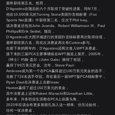
最终获得第五名。然而，
D'Agostino在随后的六个月取得了突破性进展。同年7月，
他在10,000美元的Turning Stone美国扑克锦标赛（Fox
Sports Net直播）中获得第二名，仅次于Phil Ivey。
该决赛桌还包括John Juanda、Robert Williamson III、Paul
Phillips和Erik Seidel。随后，
D'Agostino在大西洋城进行的美国扑克锦标赛再次取得佳绩，
最终获得第六名，而此次决赛桌再次有Corkins参与。
在接下来的两年内，D'Agostino还两次進入WPT决赛桌。
接下来的三届PCA主赛事继续在WPT频道上展开。2005年，
《绅士》约翰·盖尔（John Gale）摘得了桂冠，
赢得了89万美元赏金。次年，Steve Paul-
Ambrose成为第一个在PCA赢得超过100万美元奖金的选手，
击败了724名选手夺冠。而在最后一届WPT版PCA锦标赛中，
Ryan Daut在决赛桌上击败Isaac
Haxton赢得了超过150万美元的奖金，
其中决赛桌上还有Robert Mizrachi和Jonathan Little。
多年来，许多职业生涯都在PCA上崭露头角，
2023年应该会有更多新面孔加入这一榜单。但无论如何，
任何一张决赛桌，