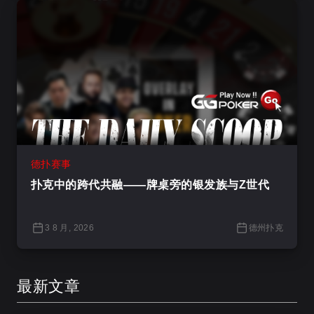
德扑赛事
扑克中的跨代共融——牌桌旁的银发族与Z世代
3 8 月, 2026
德州扑克
最新文章