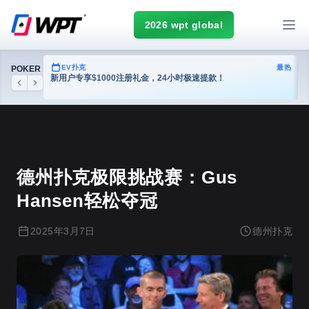
2026 wpt global
热门
EV扑克
最热
POKER
台
新用户专享$1000注册礼金，24小时极速提款！
Previous
Next
德州扑克
德州扑克极限挑战赛：Gus
Hansen轻松夺冠
2025年3月7日
德州扑克