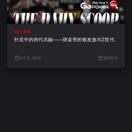
德扑赛事
扑克中的跨代共融——牌桌旁的银发族与Z世代
3 8 月, 2026
德州扑克