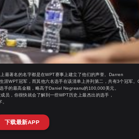
上最著名的名字都是在WPT赛事上建立了他们的声誉。Darren
业生涯WPT冠军，而其他六名选手在该清单上并列第二，共有3个冠军。Ca
的最高金额，略高于Daniel Negreanu的100,000美元。
堂成员，你很快就会了解到一些WPT历史上最杰出的选手，
字。
下载最新APP