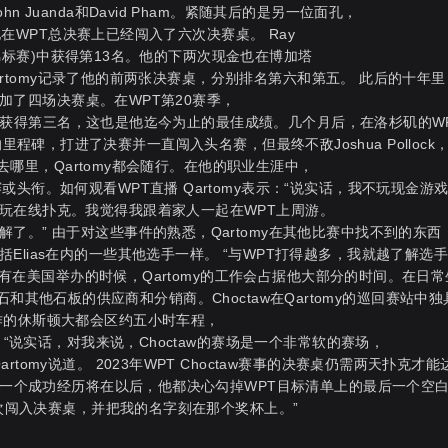
Juanda和David Pham。紧随其后的是另一位面孔，
，他在WPT总决赛上已经闯入了六次决赛桌。 Ray
PT锦标赛)中获得第13名。他的下两次现金也在博加塔
Qartomy记录了他的前两张决赛桌，分别排名第六和第五。 此后的十年里
参加了四场决赛桌。在WPT第20赛季，
比赛中获得第三名，这也是他迄今为止的最佳成绩。几个月后，在洛杉矶的W
生涯的里程碑，打进了决赛并一直闯入头名赛，但最终不敌Joshua Pollock
T去哪里，Qartomy都会随行。在他的职业生涯中，
赛或头衔。
如何观看WPT直播
Qartomy表示：“说实话，我不玩现金游
玩在线扑克。我觉得我跟着家人一起在WPT上周游。
。” 由于对这些事件的熟悉，Qartomy在其他比赛中找不到的东西
lias在内的一些其他选手一样。 “与WPT打得越多，我就越了解选
赛没有在美国举办的时候，Qartomy的工作会占据他大部分的时间。在日
、大理石和其他石板的供应商和分销商。Choctaw在Qartomy的巡回赛站中
作的休斯顿大都会区约五小时车程，
 “说实话，对我来说，Choctaw的赛场是一个非常软的赛场，
omy说道。 2023年WPT Choctaw赛事的决赛桌仍需两天扑克才能
的下一个成功经历将在以后，他都决心勾掉WPT目标清单上的最后一个空
再次闯入决赛桌，并把我的名字刻在那个奖杯上。”