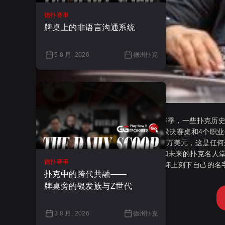
德扑赛事
牌桌上的非语言沟通系统
5 8 月, 2026
德州扑克
世界扑克大赛(WPT)已经举办了20多个赛季，一些扑克历史
Elias拥有两项历史纪录，分别是13次晋级决赛桌和4个职
Mortensen在WPT主巡回赛中获得了670万美元，这是任何选手
如果你深入挖掘WPT的档案，浏览过去和未来的扑克名人
德扑赛事
这些选手尚未在WPT迈克·塞克斯顿冠军杯上刻下自己的名
扑克中的跨代共融——
牌桌旁的银发族与Z世代
3 8 月, 2026
德州扑克