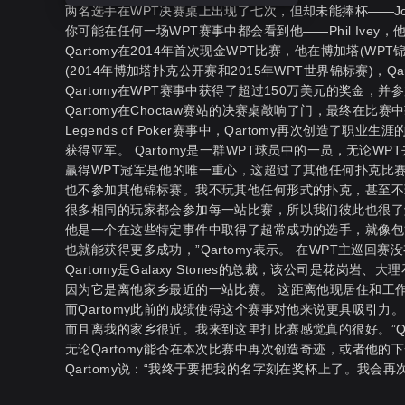
两名选手在WPT决赛桌上出现了七次，但却未能捧杯——John 
你可能在任何一场WPT赛事中都会看到他——Phil Ivey
Qartomy在2014年首次现金WPT比赛，他在博加塔(W
(2014年博加塔扑克公开赛和2015年WPT世界锦标赛)，
Qartomy在WPT赛事中获得了超过150万美元的奖金，并
Qartomy在Choctaw赛站的决赛桌敲响了门，最终在
Legends of Poker赛事中，Qartomy再次创造了职业
获得亚军。 Qartomy是一群WPT球员中的一员，无论WP
赢得WPT冠军是他的唯一重心，这超过了其他任何扑克比
也不参加其他锦标赛。我不玩其他任何形式的扑克，甚至不
很多相同的玩家都会参加每一站比赛，所以我们彼此也很了解了
他是一个在这些特定事件中取得了超常成功的选手，就像包括E
也就能获得更多成功，”Qartomy表示。 在WPT主巡回
Qartomy是Galaxy Stones的总裁，该公司是花岗岩
因为它是离他家乡最近的一站比赛。 这距离他现居住和工
而Qartomy此前的成绩使得这个赛事对他来说更具吸引力。
而且离我的家乡很近。我来到这里打比赛感觉真的很好。”Qart
无论Qartomy能否在本次比赛中再次创造奇迹，或者他
Qartomy说：“我终于要把我的名字刻在奖杯上了。我会