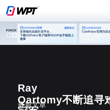
GGPOKER官网
最新地址
COINPOKER
POKER
全球领先在线扑克平台，
CoinPoker官网
下载GGPoker客户端享WSOP金手链线上
Previous
Next
赛事
德州扑克
Ray
Qartomy不断
最新文章