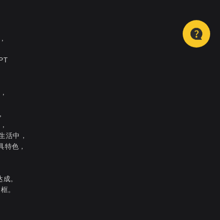
，
PT
，
戏，
，
手，
常生活中，
独具特色，
达成。
白框。