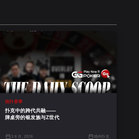
德扑赛事
扑克中的跨代共融——
牌桌旁的银发族与Z世代
3 8 月, 2026
德州扑克