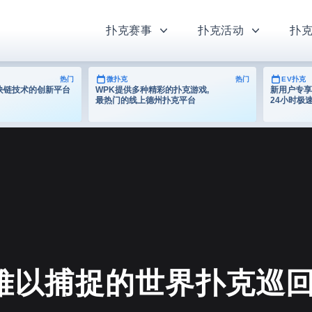
扑克赛事
扑克活动
扑
热门
微扑克
热门
EV扑克
为区块链技术的创新平台
WPK提供多种精彩的扑克游戏,
新用户专享
最热门的线上德州扑克平台
24小时极
追寻难以捕捉的世界扑克巡