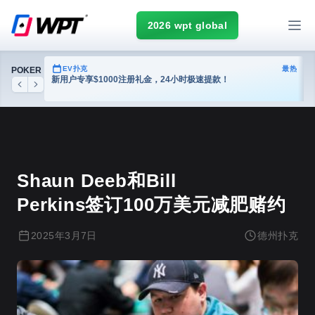
2026 wpt global
热门
EV扑克
最热
POKER
台
新用户专享$1000注册礼金，24小时极速提款！
Previous
Next
德州扑克
Shaun Deeb和Bill
Perkins签订100万美元减肥赌约
2025年3月7日
德州扑克