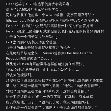
Deeb粉碎了1070名选手的庞大参赛阵容，
赢得了27.5916万美元的冠军奖金，
同时也收获了他的第一个WSOP戒指！赛事回顾及采访：
https://t.co/pIMhNZ4MWx #扑克 #德扑 #WSOP 然后是Bill
Perkins。作为职业交易员和高额德州扑克的狂热爱好者，
Perkins经常以赌注的形式来促使其他扑克玩家保持良好的身材
。最近的一个例子就是他与Doug
Polk之间的20万美元体脂率赌注
（最终Polk险些错失赢得这笔赌注的机会）。
在最终细节敲定之前，Perkins曾作为TheOnly Friends
Podcast的嘉宾谈论了Deeb，
以及他对Deeb有可能赢得这样的赌注持何种看法。
“我认为他会从中受益，而且我认为14个月……
我认为他能做到。
只需根据卡路里的直接数学和在14个月内可以燃烧的卡路里数
量，这并不是一场真正痛苦的竞赛，”他说。“当然会有痛苦，
对吧？因为你正在改变习惯和行为，这总是痛苦的。”
帕金斯继续说道：“但另一边有荣耀、有幸福、有成就感。
所以我给他开出了一个很高的价格。我认为他能做到。
即使他差一点就失败了，我也认为他无论如何都是赢家。”