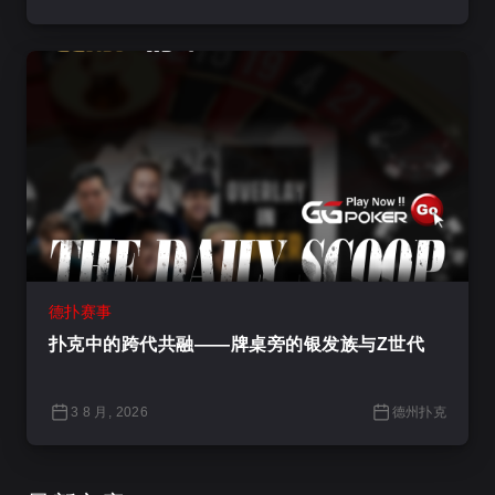
德扑赛事
扑克中的跨代共融——牌桌旁的银发族与Z世代
3 8 月, 2026
德州扑克