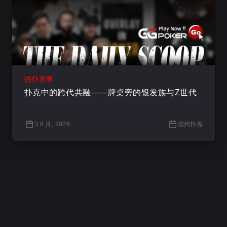
德扑赛事
扑克中的跨代共融——牌桌旁的银发族与Z世代
3 8 月, 2026
德州扑克