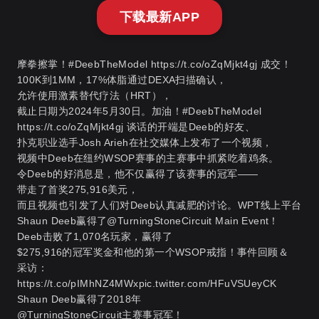
下载最新APP
摩拳擦掌！#DeebTheModel https://t.co/oZqMjkt4gj 成交！
100K到1MM，17%体脂通过DEXA扫描确认，
允许使用激素替代疗法（HRT），
截止日期为2024年5月30日。加油！#DeebTheModel
https://t.co/oZqMjkt4gj 谈话的开端是Deeb的好友、
扑克职业选手Josh Arieh在社交媒体上发布了一个视频，
视频中Deeb在纽约WSOP赛事的主赛事中抓紧吃着鸡条。
令Deeb的好消息是，他不仅赢得了该赛事的冠军——
带走了首奖275,916美元，
而且视频也引发了人们对Deeb认真减肥的讨论。
WPT线上平台
Shaun Deeb赢得了@TurningStoneCircuit Main Event！
Deeb击败了1,070名玩家，赢得了
$275,916的冠军奖金和他的第一个WSOP戒指！事件回顾＆
采访：
https://t.co/pIMhNZ4MWxpic.twitter.com/HFuVSUeyCK
Shaun Deeb赢得了2018年
@TurningStoneCircuit主赛事冠军！