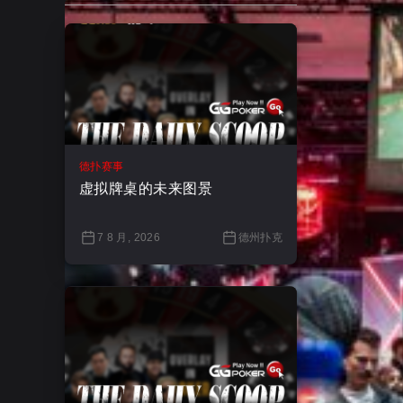
德扑赛事
虚拟牌桌的未来图景
7 8 月, 2026
德州扑克