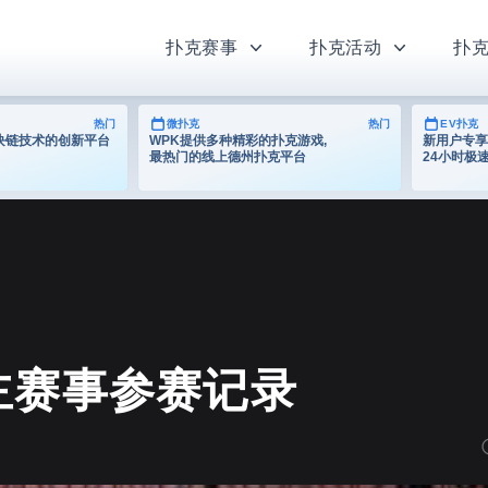
扑克赛事
扑克活动
扑
热门
微扑克
热门
EV扑克
为区块链技术的创新平台
WPK提供多种精彩的扑克游戏,
新用户专享
最热门的线上德州扑克平台
24小时极
主赛事参赛记录