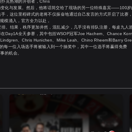
州扑克热潮的开创者，Chris
克的变化与发展。然后，他将话筒交给了现场的另一位特殊嘉宾——100岁的
的参赛选手，这位里程碑式的老将不仅振奋地通过自己发言的方式开启了比赛
大规模涌入，官方全力以赴，
事的座位安排。结果，秩序更加井然，混乱减少，几乎没有排队注册，每桌九人
A全天参赛，其中包括WSOP冠军Joe Hachem、Chance Korn
k Lindgren、Chris Hunichen、Mike Leah、Chino Rheem和Barry Gre
的每一位入场选手将被输入到一个抽奖中，其中一位选手将赢得免费
赛事的机会。