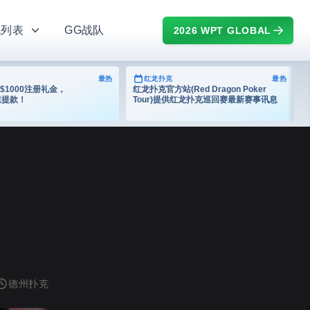
克列表
GG战队
2026 WPT GLOBAL
最热
红龙扑克
最热
$1000注册礼金，
红龙扑克官方站(Red Dragon Poker
速提款！
Tour)提供红龙扑克巡回赛最新赛事讯息
德州扑克