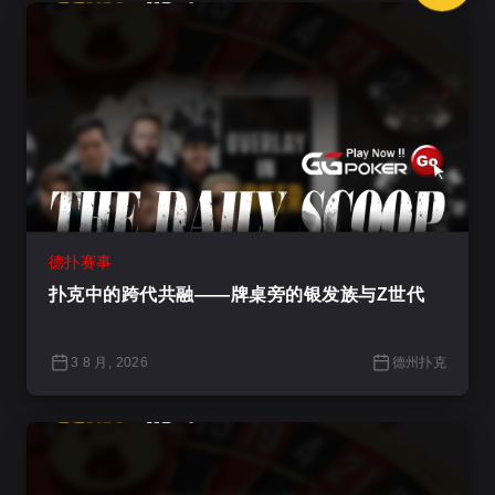
德扑赛事
扑克中的跨代共融——牌桌旁的银发族与Z世代
3 8 月, 2026
德州扑克