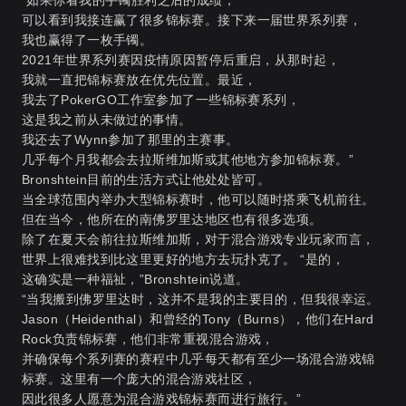
可以看到我接连赢了很多锦标赛。接下来一届世界系列赛，
我也赢得了一枚手镯。
2021年世界系列赛因疫情原因暂停后重启，从那时起，
我就一直把锦标赛放在优先位置。最近，
我去了PokerGO工作室参加了一些锦标赛系列，
这是我之前从未做过的事情。
我还去了Wynn参加了那里的主赛事。
几乎每个月我都会去拉斯维加斯或其他地方参加锦标赛。”
Bronshtein目前的生活方式让他处处皆可。
当全球范围内举办大型锦标赛时，他可以随时搭乘飞机前往。
但在当今，他所在的南佛罗里达地区也有很多选项。
除了在夏天会前往拉斯维加斯，对于混合游戏专业玩家而言，
世界上很难找到比这里更好的地方去玩扑克了。 “是的，
这确实是一种福祉，”Bronshtein说道。
“当我搬到佛罗里达时，这并不是我的主要目的，但我很幸运。
Jason（Heidenthal）和曾经的Tony（Burns），他们在Hard
Rock负责锦标赛，他们非常重视混合游戏，
并确保每个系列赛的赛程中几乎每天都有至少一场混合游戏锦
标赛。这里有一个庞大的混合游戏社区，
因此很多人愿意为混合游戏锦标赛而进行旅行。”