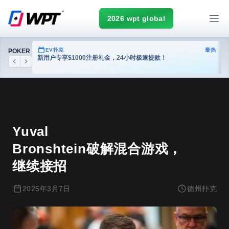
2026 wpt global
热门
EV扑克
最热
POKER
台
新用户专享$1000注册礼金，24小时极速提款！
Previous
Next
德州扑克
Yuval
Bronshtein破解混合游戏，
继续接招
2025年3月7日
德州扑克