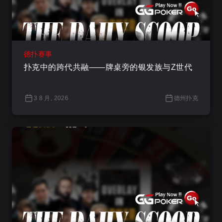
德扑赛事
扑克中的跨代共融——牌桌旁的银发族与Z世代
3 8 月, 2026
德州扑克