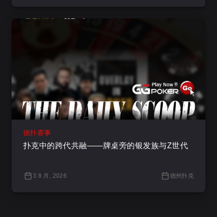
德扑赛事
扑克中的跨代共融——牌桌旁的银发族与Z世代
3 8 月, 2026
德州扑克