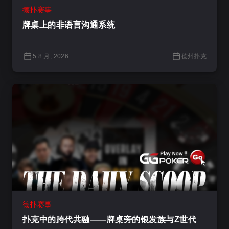
德扑赛事
牌桌上的非语言沟通系统
5 8 月, 2026
德州扑克
德扑赛事
扑克中的跨代共融——牌桌旁的银发族与Z世代