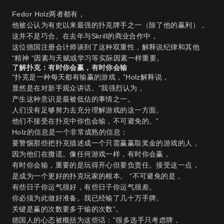
Fedor Holz两者都有，
他被公认为有史以来最强的扑克牌手之一（除了他的赢利），
这并不是巧合。在去年与Skrill的商业合作中，
这位德国注册会计师谈到了这种双重性，解释说纪律和其他
“精神 “因素与天赋或学习等实际因素一样重要。
了解扑克：有时你会赢，有时你会输
“扑克是一种每天都有输赢的游戏，”Holz解释说，
显然是在对新手观众讲话。”我强烈认为，
产生这种意识是最被低估的事情之一。
人们没有足够努力去充分理解游戏的这一方面。
他们不接受在扑克中你也会输，不可避免的。”
Holz的信息是一个非常成熟的信息：
要警惕那些把扑克描述成一个只需赢赢取奖金的游戏的人，
因为他们在撒谎。像任何游戏一样，有时你会赢，
有时你会输，重要的是玩得开心但要负责任。接受这一点，
是成为一个更好的扑克玩家的根本。 “不可避免的是，
有些日子你运气很好，有些日子你运气很差。
你必须为此做好准备。我已经输了几十万手牌。
关键是赢的次数要多于输的次数”。
德国人的心态被概括为这些话：”很多选手只考虑牌，