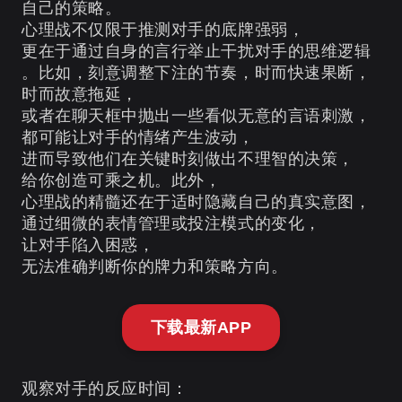
自己的策略。
心理战不仅限于推测对手的底牌强弱，
更在于通过自身的言行举止干扰对手的思维逻辑
。比如，刻意调整下注的节奏，时而快速果断，
时而故意拖延，
或者在聊天框中抛出一些看似无意的言语刺激，
都可能让对手的情绪产生波动，
进而导致他们在关键时刻做出不理智的决策，
给你创造可乘之机。此外，
心理战的精髓还在于适时隐藏自己的真实意图，
通过细微的表情管理或投注模式的变化，
让对手陷入困惑，
无法准确判断你的牌力和策略方向。
下载最新APP
观察对手的反应时间：