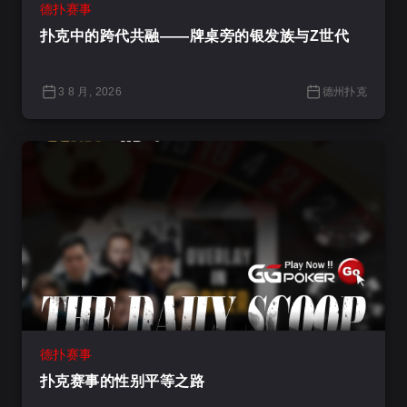
德扑赛事
扑克中的跨代共融——牌桌旁的银发族与Z世代
3 8 月, 2026
德州扑克
德扑赛事
扑克赛事的性别平等之路