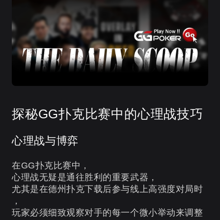
探秘GG扑克比赛中的心理战技巧
心理战与博弈
在GG扑克比赛中，
心理战无疑是通往胜利的重要武器，
尤其是在德州扑克下载后参与线上高强度对局时
，
玩家必须细致观察对手的每一个微小举动来调整