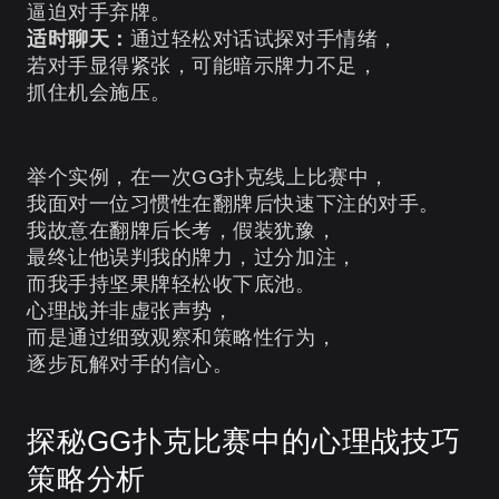
逼迫对手弃牌。
适时聊天：
通过轻松对话试探对手情绪，
若对手显得紧张，可能暗示牌力不足，
抓住机会施压。
举个实例，在一次GG扑克线上比赛中，
我面对一位习惯性在翻牌后快速下注的对手。
我故意在翻牌后长考，假装犹豫，
最终让他误判我的牌力，过分加注，
而我手持坚果牌轻松收下底池。
心理战并非虚张声势，
而是通过细致观察和策略性行为，
逐步瓦解对手的信心。
探秘GG扑克比赛中的心理战技巧
策略分析