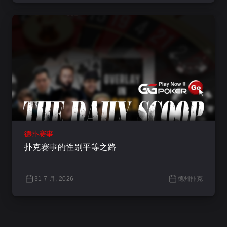
德扑赛事
扑克赛事的性别平等之路
31 7 月, 2026
德州扑克