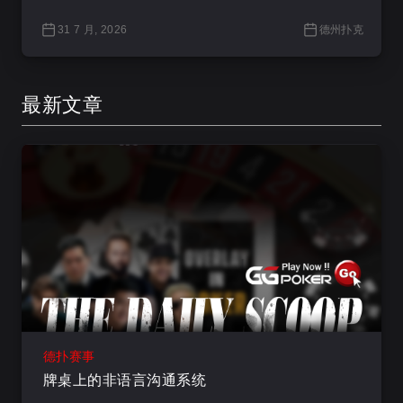
31 7 月, 2026
德州扑克
最新文章
德扑赛事
牌桌上的非语言沟通系统