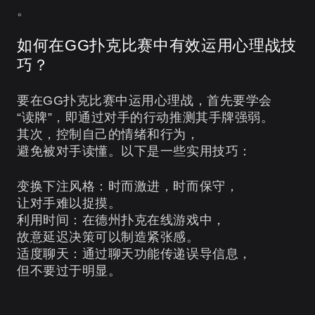
。
如何在GG扑克比赛中有效运用心理战技
巧？
要在GG扑克比赛中运用心理战，首先要学会
“读牌”，即通过对手的行动推测其手牌强弱。
其次，控制自己的情绪和行为，
避免被对手读懂。以下是一些实用技巧：
变换下注风格：时而激进，时而保守，
让对手难以捉摸。
利用时间：在德州扑克在线游戏中，
故意延迟决策可以制造紧张感。
适度聊天：通过聊天功能传递误导信息，
但不要过于明显。