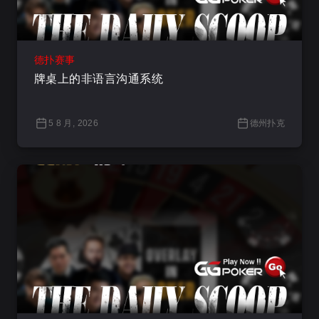
德扑赛事
牌桌上的非语言沟通系统
5 8 月, 2026
德州扑克