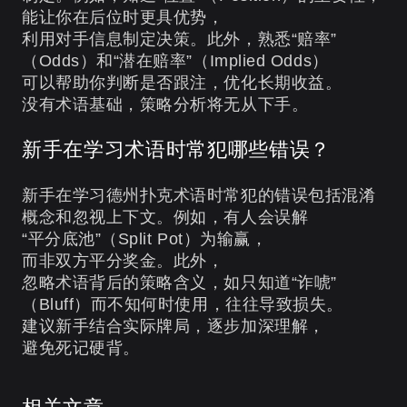
能让你在后位时更具优势，
利用对手信息制定决策。此外，熟悉“赔率”
（Odds）和“潜在赔率”（Implied Odds）
可以帮助你判断是否跟注，优化长期收益。
没有术语基础，策略分析将无从下手。
新手在学习术语时常犯哪些错误？
新手在学习德州扑克术语时常犯的错误包括混淆
概念和忽视上下文。例如，有人会误解
“平分底池”（Split Pot）为输赢，
而非双方平分奖金。此外，
忽略术语背后的策略含义，如只知道“诈唬”
（Bluff）而不知何时使用，往往导致损失。
建议新手结合实际牌局，逐步加深理解，
避免死记硬背。