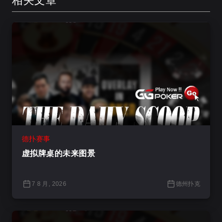
相关文章
德扑赛事
虚拟牌桌的未来图景
7 8 月, 2026
德州扑克