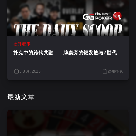
德扑赛事
扑克中的跨代共融——牌桌旁的银发族与Z世代
3 8 月, 2026
德州扑克
最新文章