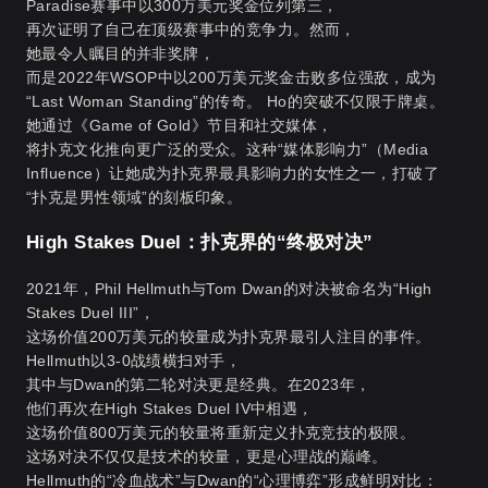
Paradise赛事中以300万美元奖金位列第三，
再次证明了自己在顶级赛事中的竞争力。然而，
她最令人瞩目的并非奖牌，
而是2022年WSOP中以200万美元奖金击败多位强敌，成为
“Last Woman Standing”的传奇。 Ho的突破不仅限于牌桌。
她通过《Game of Gold》节目和社交媒体，
将扑克文化推向更广泛的受众。这种“媒体影响力”（Media
Influence）让她成为扑克界最具影响力的女性之一，打破了
“扑克是男性领域”的刻板印象。
High Stakes Duel：扑克界的“终极对决”
2021年，Phil Hellmuth与Tom Dwan的对决被命名为“High
Stakes Duel III”，
这场价值200万美元的较量成为扑克界最引人注目的事件。
Hellmuth以3-0战绩横扫对手，
其中与Dwan的第二轮对决更是经典。在2023年，
他们再次在High Stakes Duel IV中相遇，
这场价值800万美元的较量将重新定义扑克竞技的极限。
这场对决不仅仅是技术的较量，更是心理战的巅峰。
Hellmuth的“冷血战术”与Dwan的“心理博弈”形成鲜明对比：