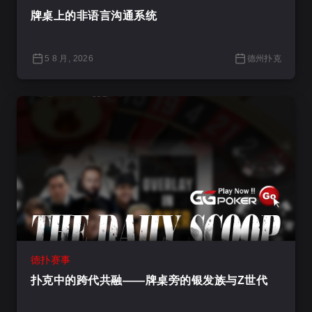
牌桌上的非语言沟通系统
5 8 月, 2026
德州扑克
德扑赛事
扑克中的跨代共融——牌桌旁的银发族与Z世代