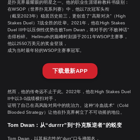
是扑克界最耀眼的明星之一。他的职业生涯堪称教科书级别：
在WSOP（世界扑克系列赛）中，他以7次冠军头衔
（截至2023年）稳居历史前三，更创造了“高斯对决”（High
Stakes Duel）7战全胜的壮举。2021年，他在High Stakes
Duel III中以压倒性优势击败Tom Dwan，将对手的“不败神话”
击得粉碎。 Hellmuth的巅峰时刻源于2011年WSOP主赛事，
他以2550万美元的奖金登顶，
成为当时最年轻的WSOP主赛事冠军。
下载最新APP
然而，他的传奇远不止于此。2022年，他在High Stakes Duel
II中以3-0战绩横扫对手，
证明了自己在高风险对局中的统治力。这种“冷血战术”（Cold
Blooded Strategy）让他在扑克界树立了不可动摇的地位。
Tom Dwan：从“durrrr”到“扑克叛逆者”的蜕变
Tom Dwan，以其标志性的“durr”口头禅闻名，