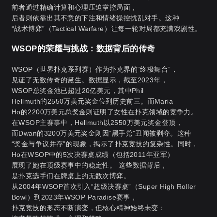
前者通过精确计算和心理压迫掌控局面，
后者则依靠出其不意的下注和情绪操控扰乱对手。这种
“战术博弈”（Tactical Warfare）让每一轮对局都充满戏剧性。
WSOP的荣耀与挑战：数据背后的传奇
WSOP（世界扑克系列赛）作为扑克界的“终极舞台”，
见证了无数传奇的诞生。数据显示，截至2023年，
WSOP总奖金池已超过20亿美元，其中Phil
Hellmuth的2550万美元奖金位列历史前三。而Maria
Ho的2200万美元总奖金则证明了女性在扑克领域的竞争力。
在WSOP主赛事中，Hellmuth以2550万美元奖金登顶，
而Dwan的3200万美元奖金则因“黑手党”丑闻被剥夺。这种
“奖金与争议并存”的现象，揭示了扑克竞技的复杂性。同时，
Ho在WSOP中的5次决赛桌成绩（包括2011年亚军）
展现了她在顶级赛事中的稳定性。 这些数据背后，
是扑克选手们在牌桌上的无数次博弈。
从2004年WSOP首次引入“超级决赛桌”（Super High Roller
Bowl）到2023年WSOP Paradise赛事，
扑克竞技的形态不断演变，但核心精神始终未变：