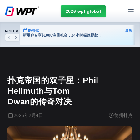
2026 wpt global
热门
EV扑克
最热
POKER
台
新用户专享$1000注册礼金，24小时极速提款！
Previous
Next
德州扑克
扑克帝国的双子星：Phil
Hellmuth与Tom
Dwan的传奇对决
2026年2月4日
德州扑克