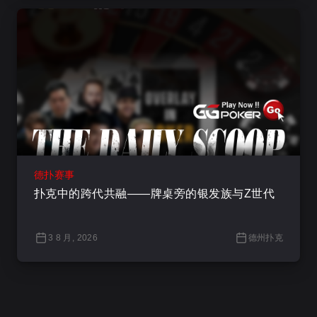
德扑赛事
扑克中的跨代共融——牌桌旁的银发族与Z世代
3 8 月, 2026
德州扑克