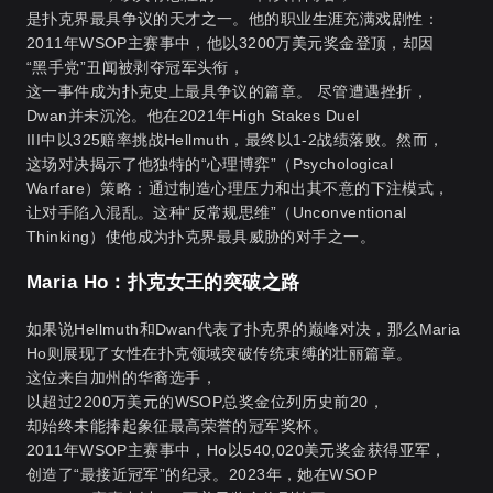
是扑克界最具争议的天才之一。他的职业生涯充满戏剧性：
2011年WSOP主赛事中，他以3200万美元奖金登顶，却因
“黑手党”丑闻被剥夺冠军头衔，
这一事件成为扑克史上最具争议的篇章。 尽管遭遇挫折，
Dwan并未沉沦。他在2021年High Stakes Duel
III中以325赔率挑战Hellmuth，最终以1-2战绩落败。然而，
这场对决揭示了他独特的“心理博弈”（Psychological
Warfare）策略：通过制造心理压力和出其不意的下注模式，
让对手陷入混乱。这种“反常规思维”（Unconventional
Thinking）使他成为扑克界最具威胁的对手之一。
Maria Ho：扑克女王的突破之路
如果说Hellmuth和Dwan代表了扑克界的巅峰对决，那么Maria
Ho则展现了女性在扑克领域突破传统束缚的壮丽篇章。
这位来自加州的华裔选手，
以超过2200万美元的WSOP总奖金位列历史前20，
却始终未能捧起象征最高荣誉的冠军奖杯。
2011年WSOP主赛事中，Ho以540,020美元奖金获得亚军，
创造了“最接近冠军”的纪录。2023年，她在WSOP