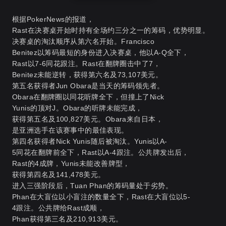
根据PokerNews的报道，
Rast在决赛桌开始时持有全场约三分之一的筹码，优势明显
。
决赛桌的淘汰顺序从第六名开始。Francisco
Benitez以筹码最短的身份进入决赛桌，他以A-Q全下，
Rast以7-6同花跟注。Rast在翻牌圈击中了7，
Benitez未能逆转，获得第六名及73,107美元
。
第五名获得者Jun Obara是当天的筹码领先者。
Obara在翻牌圈以同花听牌全下，但撞上了Nick
Yunis的顶对J。Obara的听牌未能完成，
获得第五名及100,827美元
。Obara来自日本，
是亚洲选手在该赛事中的最佳表现。
第四名获得者Nick Yunis随后被淘汰。Yunis以A-
5同花在翻牌前全下，Rast以A-4跟注。公共牌发出后，
Rast的4成牌，Yunis未能改善牌型，
获得第四名及141,478美元
。
进入三强阶段后，Tuan Phan的筹码量处于劣势。
Phan在大盲位以小盲注的数量全下，Rast在大盲位以5-
4跟注。公共牌给Rast成顺，
Phan获得第三名及210,913美元
。