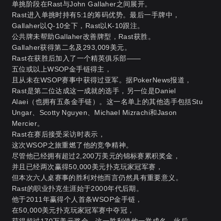
单挑阶段在Rast与John Gallaher之间展开。
Rast进入单挑时持有5:1的筹码优势。最后一手牌中，
Gallaher以Q-10全下，Rast以K-10跟注。
公共牌未帮助Gallaher改善牌型，Rast获胜。
Gallaher获得第二名及293,009美元
。
Rast在获胜后加入了一个精英俱乐部——
五位或以上WSOP金手链得主，
且从未在WSOP赛事中获得过亚军。据PokerNews报道，
Rast是第二位达成这一成就的选手，另一位是Daniel
Alaei（也拥有五条金手链）。这一名单上的其他选手包括Stu
Ungar、Scotty Nguyen、Michael Mizrachi和Jason
Mercier
。
Rast在赛后接受采访时表示，
这次WSOP之旅重燃了他的竞争精神。
尽管他已经拥有超过2,200万美元的锦标赛累积奖金，
并且已经两次赢得50,000美元扑克玩家冠军赛，
但本次六人桌赛事的胜利对他而言仍然具有重要意义
。
Rast的职业扑克生涯始于2000年代后期。
他于2011年赢得个人首条WSOP金手链，
在50,000美元扑克玩家冠军赛中夺冠，