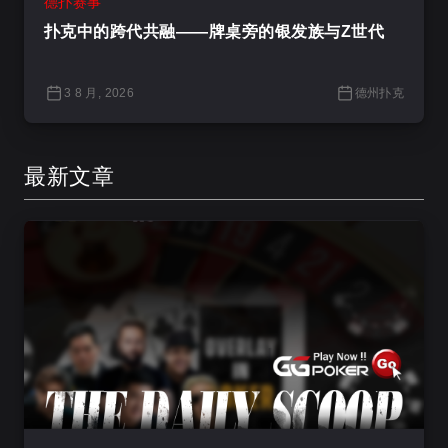
德扑赛事
扑克中的跨代共融——牌桌旁的银发族与Z世代
3 8 月, 2026
德州扑克
最新文章