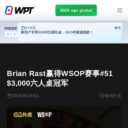
2026 wpt global
热门
EV扑克
最热
POKER
台
新用户专享$1000注册礼金，24小时极速提款！
Previous
Next
德州扑克
Brian Rast赢得WSOP赛事#51
$3,000六人桌冠军
2026年5月8日
德州扑克