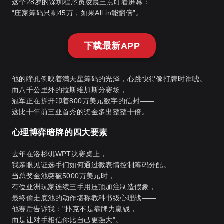
这个28岁的深圳程序员凌晨三点盯着屏幕：
“庄家筹码只剩45万，如果All in能翻倍”。
下载最新APP
他的瞳孔倒映着满天星筹码的光泽，心跳快得像打牌时诈唬。
而八千公里外的拉斯维加斯分赛场，
冠军正在拆开印着800万美元数字的信封——
这比十年前三亚首秀的奖金多出整整十倍。
心理博弈暗牌的四大要素
去年在洛杉矶WPT决赛桌上，
我亲眼见证选手们如何通过微表情控制筹码分配。
当总奖金池突破5000万美元时，
有位亚洲玩家连续三手用压顶加注制造假象，
最终偷走底池的动作堪称教科书级心理战——
他赛后告诉我："扑克不是靠牌力赢钱，
而是让对手相信你比自己更强大"。