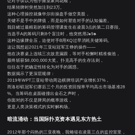
让对手误以为他手握皇家同花顺，
结果转牌时突然加注到23万。
这种心理操控就像华尔街操盘手做空美股，
关键不是手中的牌值，而是如何塑造对手的认知偏差。
我目睹过最精彩的筹码管理课发生在凌晨3点的第二日赛段。
当选手A的筹码只剩8个盲注时，他突然用J♠9♣
这种边缘牌全压，迫使对手B用KQ过早消耗关键筹码。
这让我想起2021年三亚站冠军王铮的操作——
他在决赛桌上连续三次故意漏跟，等对手松懈时精准偷池，
最终斩获$8,000,000大奖。扑克高手的生存法则，
往往在于把确定性转化为对手的困惑。
数据揭示了更深层规律：
2019年WPT三亚站带动周边棋牌培训产业增长37%，
而洛杉矶冠军们赛后三个月的投资回报率平均高出市场基准28
%。当筹码在桌面碰撞出金石之声时，
你面对的不仅是牌局的概率游戏，
更是人类决策模式的实时解构场。
暗流涌动：当国际扑克资本遇见东方热土
2012年那个闷热的三亚夜晚，我蜷缩在凌晨三点的监控室里，