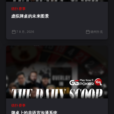
德扑赛事
虚拟牌桌的未来图景
7 8 月, 2026
德州扑克
德扑赛事
牌桌上的非语言沟通系统