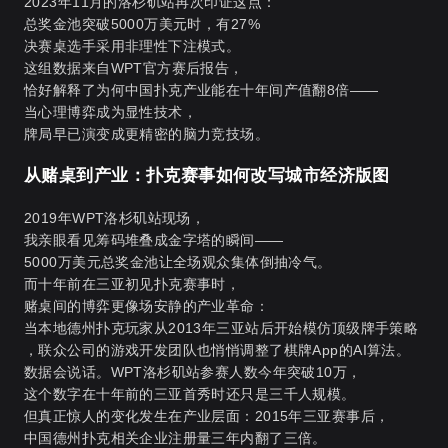
2023年11月的洛杉矶站再次印证这点：
总奖金池突破5000万美元时，有27%
决赛桌选手采用非理性下注模式。
这组数据来自WPT官方赛后报告，
恰好解释了为何中国扑克产业能在十年间产值翻8倍——
当心理博弈成为显性技术，
牌局早已演变成更精密的脑力竞技场。
从赌桌到产业：扑克赛事如何改写城市经济版图
2019年WPT洛杉矶站现场，
我亲眼看见筹码堆叠成金字塔的瞬间——
5000万美元总奖金池让全场观众集体倒抽冷气。
而十年前在三亚初见扑克赛事时，
赌桌间的博弈更像场安静的产业革命：
当本地德州扑克玩家从2013年三亚站后开始模仿顶级牌手策略
，联众公司的游戏开发团队也悄悄调整了棋牌App的AI算法。
数据会说话。WPT洛杉矶站参赛人数今年突破10万，
这个数字在十年前的三亚首秀时还只是三千人规模。
但真正惊人的变化发生在产业层面：2015年三亚赛事后，
中国德州扑克相关企业注册量三年内翻了三倍。