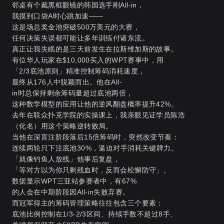
邻桌有个戴黑框眼镜的韩国选手刚All-in，
我摸到口袋A时心跳加速——
这是场总奖金池突破500万美元的大赛，
任何决策失误都可能让多年训练付诸东流。
真正让我失眠的是三天前发生在拉斯维加斯的故事。
有位华人玩家在$10,000买入的WPT赛事中，用
「2/3底池原则」精准控制筹码消耗速度，
最终从176人中脱颖而出。他在All-
in时总保持剩余筹码量超过底池两倍，
这种数学模型的应用让他的逆风翻盘概率提升42%。
去年在联众扑克学院的实操课上，我亲眼见证学员陈浩
（化名）用这个策略逆转败局。
当他在深盲注阶段落后15倍筹码时，突然改变节奏：
连续两轮只下注底池30%，逼迫对手消耗关键牌力。
「就像钓鱼人放线」他事后复盘，
「等对方以为你只剩残血时，反而会松懈防守」。
数据显示WPT三亚站参赛者中，有67%
的人会在中期阶段因All-in失败弃赛。
而冠军得主的筹码管理策略往往包含三个要素：
底池比例控制在1/3-2/3区间、持续手数不超过8手、