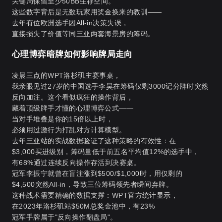
关键局保留至少50BB生存空间。
这些数字背后是无数玩家用奖金换来的教训——
去年有位欧洲选手因All-in决策失误，
直接损失了价值等同三亚两套海景房的筹码。
心理博弈暗牌如何影响牌局走向
凌晨三点的WPT洛杉矶主赛事桌，
我亲眼见过27岁的中国选手李昊在筹码仅剩3000记分牌时突然
反向加注。这个看似疯狂的操作背后，
藏着顶级牌手才懂的心理博弈公式——
当对手堆叠是你的15倍以上时，
必须用过激行为打乱对方计算模型。
去年三亚站的实战数据验证了这种策略的有效性：在
$3,000买进级别，筹码量低于前五名平均值12%的选手中，
有68%通过连续反向操作存活到决赛桌。
冠军李振宁就曾在盲注涨到$500/$1,000时，用仅剩的
$4,500突然All-in，导致三位筹码领先者瞬间弃牌。
这种战术需要精确的数据支撑：WPT官方统计显示，
在2023年洛杉矶站$50M总奖金池中，有23%
冠军手牌属于"反向操作翻盘局"。