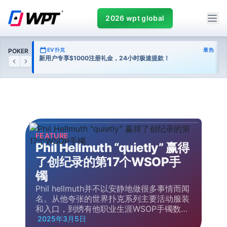
2026 wpt global
热门
EV扑克
最热
POKER
台
新用户专享$1000注册礼金，24小时极速提款！
Previous
Next
FEATURE
Phil Hellmuth “quietly” 赢得
了创纪录的第17个WSOP手
镯
Phil hellmuth并不以安静地做很多事情而闻
名。从他夸张的世界扑克系列主要活动服装
和入口，到绣有他职业生涯WSOP手镯数量
的帽子，再…
2025年3月5日