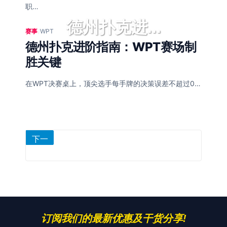
职…
德州扑克进...
赛事
/
WPT
德州扑克进阶指南：WPT赛场制
胜关键
在WPT决赛桌上，顶尖选手每手牌的决策误差不超过0…
文
下一
第
1
章
页
分
页
页
订阅我们的最新优惠及干货分享!