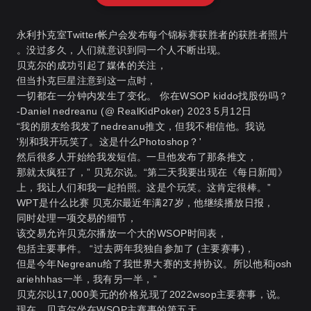
永利扑克室Twitter帐户会发布每个锦标赛获胜者的获胜者照片
。没过多久，人们就意识到同一个人不断出现。
贝克尔的成功引起了媒体的关注，
但当扑克巨星注意到这一点时，
一切都在一分钟内发生了变化。 你在WSOP kiddo找股份吗？
-Daniel nedreanu (@ RealKidPoker) 2023 5月12日
“我的朋友给我发了nedreanu推文，但我不相信他。我说
'别和我开玩笑了。这是什么Photoshop？'
然后很多人开始给我发短信。一旦他发布了那条推文，
那就太疯狂了，” 贝克尔说。“第二天我要出现在《每日新闻》
上，我让人们和我一起拍照。这是个玩笑。这肯定很棒。”
WPT是什么比赛
贝克尔最近年满27岁，他继续播放日报，
同时处理一项交易的细节，
该交易允许贝克尔播放一个大的WSOP时间表，
包括主要事件。 “过去两年我独自参加了 (主要赛事)，
但是今年Negreanu给了我世界大赛的支持协议。所以他和josh
ariehhhas一半，我有另一半，”
贝克尔以17,000美元的价格兑现了2022wsop主要赛事，说。
现在，贝克尔坐在WSOP主赛事的第五天，