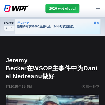
2026 wpt global
热门
EV扑克
最热
POKER
台
新用户专享$1000注册礼金，24小时极速提款！
Previous
Next
德州扑克
Jeremy
Becker在WSOP主事件中为Dani
El Nedreanu做好
2025年3月5日
德州扑克