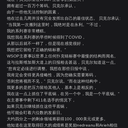
拥有超过一百万个筹码。贝克尔承认，
由于一些他无法控制的因素，
他在过去几周并没有完全发挥出自己的最佳状态。 贝克尔承认:
“当我第一次搬到这里时，我绝对是在永利。”“不过，
我的系列赛非常糟糕。
我想我在系列赛的早些时候得到了COVID，
从那以后就不一样了，但是现在感觉很好，
我想把它留给了正确的锦标赛。”
WSOP主赛事以世界上任何扑克锦标赛中最慢的结构而闻名。
这与拉斯维加斯大道上的日报相去甚远，贝克尔知道这一点。
“您肯定必须进行调整。我想在那些日报中说，
我肯定会变得更具侵略性，因为您确实需要筹码，
否则您将视而不见，” 贝克尔说。“而在这种结构中，
我更多的是把压力留给其他人，基本上是相反的，
我在这一点上抓住了平底锅，在另一个中，我是一个平底锅。”
在主赛事中剩下411名选手的情况下，
如果贝克尔继续抓住这些平底锅，
他可能会盯着六位数的发薪日。
大约四分之一的剩余领域将获得100，000美元或更多。
他知道在这里取得巨大的成绩将是奖励nedreanu和Arieh相信