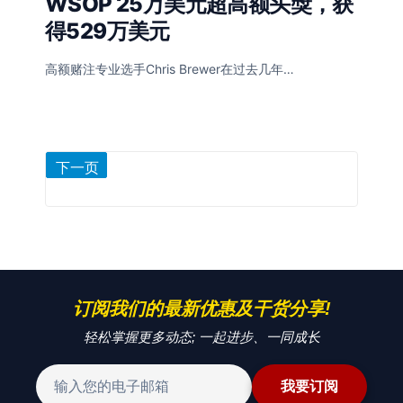
WSOP 25万美元超高额头獎，获
得529万美元
高额赌注专业选手Chris Brewer在过去几年…
文
上一页
下一页
第
35
章
页
分
页
订阅我们的最新优惠及干货分享!
轻松掌握更多动态; 一起进步、一同成长
我要订阅