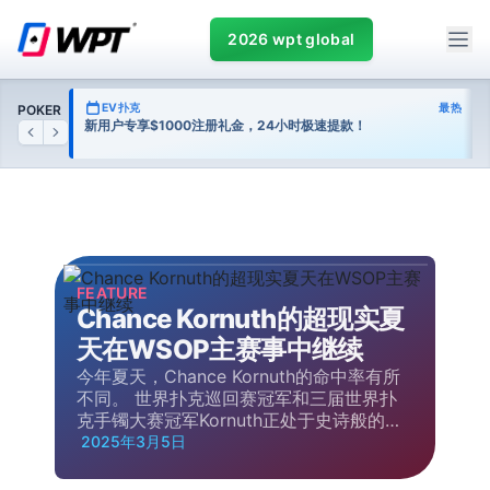
2026 wpt global
热门
EV扑克
最热
POKER
台
新用户专享$1000注册礼金，24小时极速提款！
Previous
Next
FEATURE
Chance Kornuth的超现实夏
天在WSOP主赛事中继续
今年夏天，Chance Kornuth的命中率有所
不同。 世界扑克巡回赛冠军和三届世界扑
克手镯大赛冠军Kornuth正处于史诗般的夏
日阳光奔…
2025年3月5日